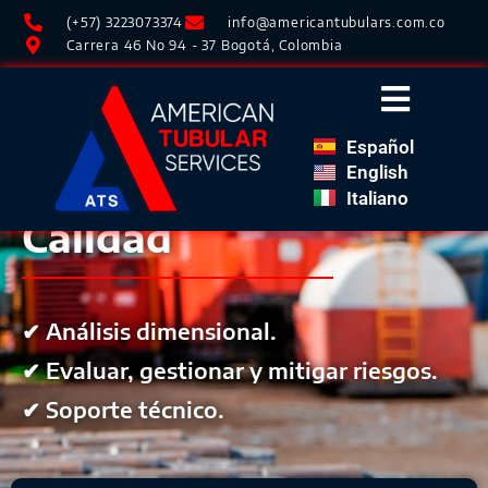
(+57) 3223073374
info@americantubulars.com.co
Carrera 46 No 94 - 37 Bogotá, Colombia
Español
English
Aseguramiento de
Italiano
Calidad
✔ Análisis dimensional.
✔ Evaluar, gestionar y mitigar riesgos.
✔ Soporte técnico.